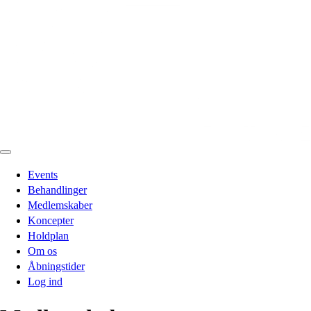
Events
Behandlinger
Medlemskaber
Koncepter
Holdplan
Om os
Åbningstider
Log ind