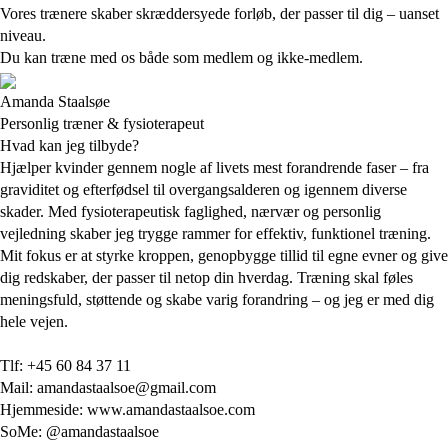
Vores trænere skaber skræddersyede forløb, der passer til dig – uanset
niveau.
Du kan træne med os både som medlem og ikke-medlem.
Amanda Staalsøe
Personlig træner & fysioterapeut
Hvad kan jeg tilbyde?
Hjælper kvinder gennem nogle af livets mest forandrende faser – fra
graviditet og efterfødsel til overgangsalderen og igennem diverse
skader. Med fysioterapeutisk faglighed, nærvær og personlig
vejledning skaber jeg trygge rammer for effektiv, funktionel træning.
Mit fokus er at styrke kroppen, genopbygge tillid til egne evner og give
dig redskaber, der passer til netop din hverdag. Træning skal føles
meningsfuld, støttende og skabe varig forandring – og jeg er med dig
hele vejen.
Tlf: +45 60 84 37 11
Mail: amandastaalsoe@gmail.com
Hjemmeside: www.amandastaalsoe.com
SoMe: @amandastaalsoe