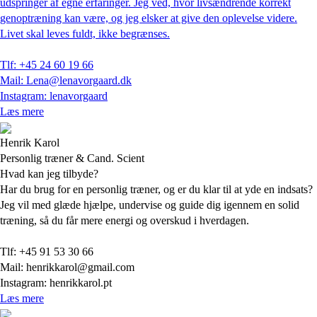
udspringer af egne erfaringer. Jeg ved, hvor livsændrende korrekt
genoptræning kan være, og jeg elsker at give den oplevelse videre.
Livet skal leves fuldt, ikke begrænses.
Tlf: +45 24 60 19 66
Mail: Lena@lenavorgaard.dk
Instagram: lenavorgaard
Læs mere
Henrik Karol
Personlig træner & Cand. Scient
Hvad kan jeg tilbyde?
Har du brug for en personlig træner, og er du klar til at yde en indsats?
Jeg vil med glæde hjælpe, undervise og guide dig igennem en solid
træning, så du får mere energi og overskud i hverdagen.
Tlf: +45 91 53 30 66
Mail: henrikkarol@gmail.com
Instagram: henrikkarol.pt
Læs mere