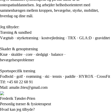
osteopatiuddannelsen. Jeg arbejder helhedsorienteret med
sammenhængen mellem kroppen, bevægelse, styrke, mobilitet,
hverdag og dine mål.
Jeg tilbyder:
Træning & sundhed
Vægttab · styrketræning · kostvejledning · TRX · GLA:D · graviditet
Skader & genoptræning
Knæ · skuldre · core · sledgigt · balance ·
bevægelsesproblemer
Sportsspecifik træning
Fodbold · golf · svømning · ski · tennis · paddle · HYROX · CrossFit
Tlf: +45 60 22 68 91
Mail: amalie.fries@gmail.com
Frederik Tønder-Prien
Personlig træner & fysioterapeut
Hvad kan jeg tilbyde?