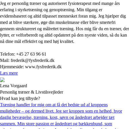
Jeg er personlig træner og autoriseret fysioterapeut med mange års
erfaring i styrketræning og genoptræning. Min tilgang er
evidensbaseret og altid tilpasset mennesket foran mig. Jeg hjælper dig
med at blive stærkere, øge din muskelmasse eller blive smertefri
gennem struktureret og målrettet træning. Hos mig får du en træner, der
lytter, er velforberedt og altid opdateret på den nyeste viden, så du kan
nå dine mål effektivt og med høj kvalitet.
Telefon: +45 27 63 96 61
Mail: frederik@fysfrederik.dk
Hjemmeside: www.fysfrederik.dk
Læs mere
Lena Vorgaard
Personlig træner & Livstilsvejleder
Hvad kan jeg tilbyde?
Træning handler for mig om at få det bedste ud af kroppens
muligheder – og dermed livet. Jeg ser kroppen som en helhed, hvor
daglig bevægelse, træning, kost, søvn og åndedræt arbejder tæt
sammen. Min store passion er åndedræt og bækkenbund, som