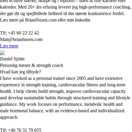
med at blive stærke, skarpe og i topform – uden at ofre karriere eller
kalender. Med 20+ års erfaring leverer jeg high-performance coaching,
der gør dit og spejlbillede helbred til din største konkurrence fordel.
Læs mere på BrianHusen.com eller min linkedin
Tlf: +45 60 22 22 42
Mail@brianhusen.com
Læs mere
Daniel Sjölin
Personlig træner & strength coach
Hvad kan jeg tilbyde?
I have worked as a personal trainer since 2005 and have extensive
experience in strength training, cardiovascular fitness and long-term
health. I help clients build strength, improve cardiovascular capacity
and develop sustainable habits through structured training and lifestyle
guidance. My work focuses on performance, metabolic health and
male hormonal balance, with an evidence-based and individualized
approach.
Tlf: +46 76 31 79 655