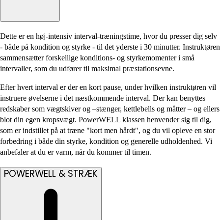
Dette er en høj-intensiv interval-træningstime, hvor du presser dig selv
- både på kondition og styrke - til det yderste i 30 minutter. Instruktøren
sammensætter forskellige konditions- og styrkemomenter i små
intervaller, som du udfører til maksimal præstationsevne.
Efter hvert interval er der en kort pause, under hvilken instruktøren vil
instruere øvelserne i det næstkommende interval. Der kan benyttes
redskaber som vægtskiver og –stænger, kettlebells og måtter – og ellers
blot din egen kropsvægt. PowerWELL klassen henvender sig til dig,
som er indstillet på at træne "kort men hårdt", og du vil opleve en stor
forbedring i både din styrke, kondition og generelle udholdenhed. Vi
anbefaler at du er varm, når du kommer til timen.
POWERWELL & STRÆK